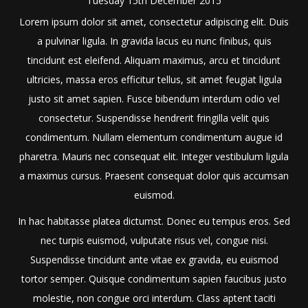
Tuesday
15
th
December
2015
Lorem ipsum dolor sit amet, consectetur adipiscing elit. Duis
a pulvinar ligula. In gravida lacus eu nunc finibus, quis
tincidunt est eleifend. Aliquam maximus, arcu et tincidunt
ultricies, massa eros efficitur tellus, sit amet feugiat ligula
justo sit amet sapien. Fusce bibendum interdum odio vel
consectetur. Suspendisse hendrerit fringilla velit quis
condimentum. Nullam elementum condimentum augue id
pharetra. Mauris nec consequat elit. Integer vestibulum ligula
a maximus cursus. Praesent consequat dolor quis accumsan
euismod.
In hac habitasse platea dictumst. Donec eu tempus eros. Sed
nec turpis euismod, vulputate risus vel, congue nisi.
Suspendisse tincidunt ante vitae ex gravida, eu euismod
tortor semper. Quisque condimentum sapien faucibus justo
molestie, non congue orci interdum. Class aptent taciti