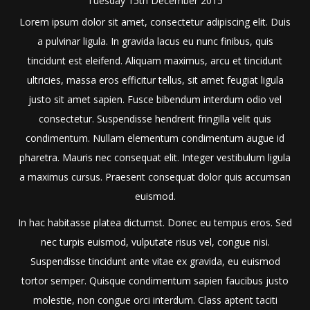
Tuesday
15
th
December
2015
Lorem ipsum dolor sit amet, consectetur adipiscing elit. Duis
a pulvinar ligula. In gravida lacus eu nunc finibus, quis
tincidunt est eleifend. Aliquam maximus, arcu et tincidunt
ultricies, massa eros efficitur tellus, sit amet feugiat ligula
justo sit amet sapien. Fusce bibendum interdum odio vel
consectetur. Suspendisse hendrerit fringilla velit quis
condimentum. Nullam elementum condimentum augue id
pharetra. Mauris nec consequat elit. Integer vestibulum ligula
a maximus cursus. Praesent consequat dolor quis accumsan
euismod.
In hac habitasse platea dictumst. Donec eu tempus eros. Sed
nec turpis euismod, vulputate risus vel, congue nisi.
Suspendisse tincidunt ante vitae ex gravida, eu euismod
tortor semper. Quisque condimentum sapien faucibus justo
molestie, non congue orci interdum. Class aptent taciti